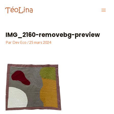
Aller
Mai
au
Men
contenu
IMG_2160-removebg-preview
Par
Dev Eco
/
25 mars 2024