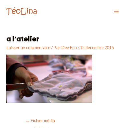
Aller
Navigation
Mai
au
des
Men
contenu
articles
a l’atelier
Laisser un commentaire
/ Par
Dev Eco
/
12 décembre 2016
←
Fichier média