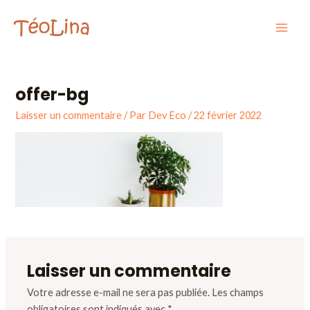
Aller
Mai
au
Men
contenu
offer-bg
Laisser un commentaire
/ Par
Dev Eco
/
22 février 2022
Laisser un commentaire
Votre adresse e-mail ne sera pas publiée.
Les champs
obligatoires sont indiqués avec
*