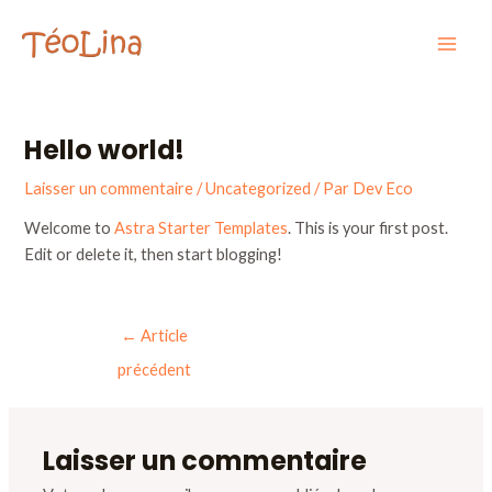
Aller
Navigation
Mai
au
des
Men
contenu
articles
Hello world!
Laisser un commentaire
/
Uncategorized
/ Par
Dev Eco
Welcome to
Astra Starter Templates
. This is your first post.
Edit or delete it, then start blogging!
←
Article
précédent
Laisser un commentaire