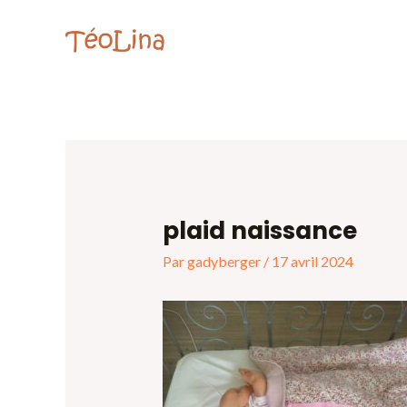
Aller
Navigation
au
des
contenu
articles
plaid naissance
Par
gadyberger
/
17 avril 2024